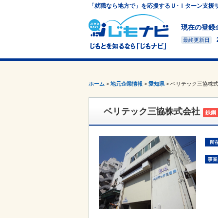
「就職なら地方で」を応援するＵ･Ｉターン支援
現在の登録
最終更新日
ホーム
>
地元企業情報
>
愛知県
>
ベリテック三協株
ベリテック三協株式会社
鉄鋼