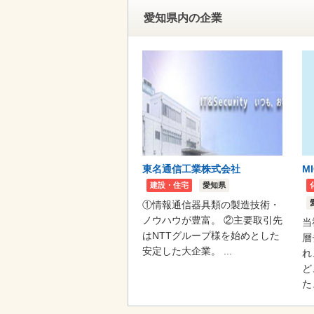
愛知県内の企業
東名通信工業株式会社
M
建設・住宅
愛知県
①情報通信器具類の製造技術・
ノウハウが豊富。 ②主要取引先
当
はNTTグループ様を始めとした
層
安定した大企業。 ...
れ
ど
た