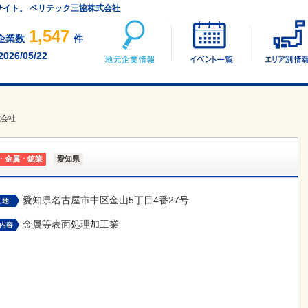
サイト。 ベリテック三協株式会社
地元企業情報
イベント一覧
1,547
企業数
件
2026/05/22
式会社
・金属・鉱業
愛知県
愛知県名古屋市中区金山5丁目4番27号
金属等表面処理加工業