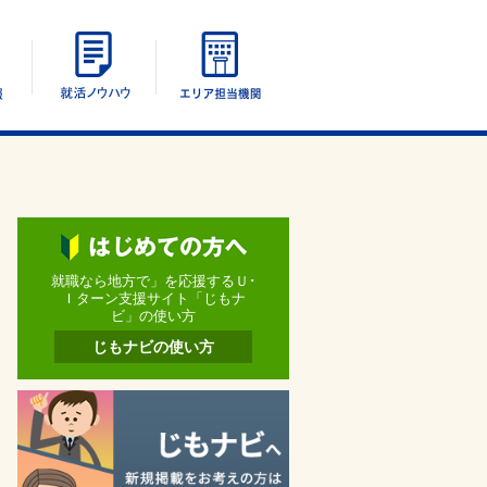
エリア別情報
UIターン就活ノウハウ
エリア担当機関
就職なら地方で」を応援するＵ･
Ｉターン支援サイト「じもナ
ビ」の使い方
じもナビの使い方