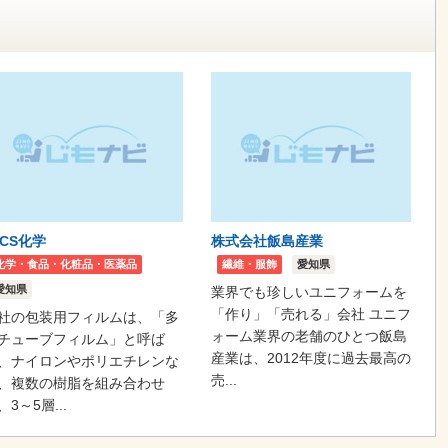
ICS化学
株式会社飯島産業
化学・食品・化粧品・医薬品
繊維・服飾
愛知県
愛知県
業界でも珍しいユニフォームを
「作り」「売れる」会社 ユニフ
社の包装用フィルムは、「多
ォーム業界の老舗のひとつ飯島
チューブフィルム」と呼ば
産業は、2012年度に過去最高の
、ナイロンやポリエチレンな
売...
、複数の樹脂を組み合わせ
、3～5層...