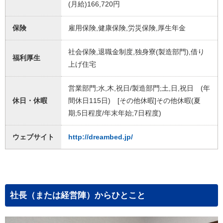
(月給)166,720円
保険
雇用保険,健康保険,労災保険,厚生年金
社会保険,退職金制度,独身寮(製造部門),借り
福利厚生
上げ住宅
営業部門;水,木,祝日/製造部門;土,日,祝日 (年
休日・休暇
間休日115日) [その他休暇]その他休暇(夏
期;5日程度/年末年始;7日程度)
ウェブサイト
http://dreambed.jp/
社長（または経営陣）からひとこと