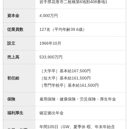
岩手県花巻市二枚橋第6地割408番地1
資本金
4,000万円
従業員数
127名（平均年齢39.6歳）
設立
1966年10月
売上高
533,900万円
［大学卒］基本給167,500円
初任給
［短大卒］基本給161,500円
［専門学校卒］基本給161,500円
保険
雇用保険・健康保険・労災保険・厚生年金
福利厚生
確定拠出年金
年間105日（GW、夏季休 暇、年末年始含