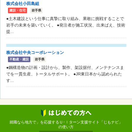
株式会社小田島組
建設・住宅
岩手県
●土木建設という仕事に真摯に取り組み、果敢に挑戦することで
岩手の未来を築いていく。 ●発注者が施工状況、出来ばえ、技術
提...
株式会社中央コーポレーション
不動産・建設
岩手県
●鋼構造物の計画・設計から、製作、架設据付、メンテナンスま
でを一貫生産、トータルサポート。 ●JR東日本から認められた
す...
就職なら地方で」を応援するＵ･Ｉターン支援サイト「じもナビ」
の使い方