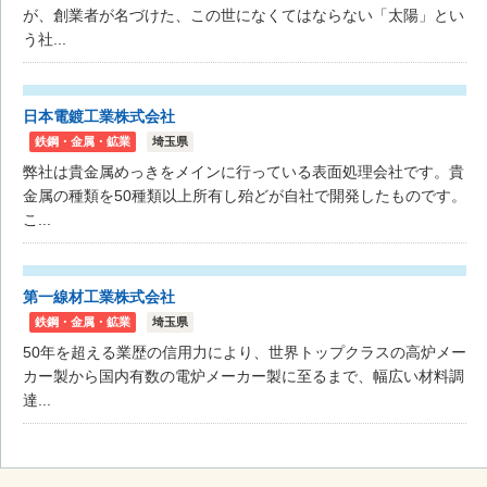
が、創業者が名づけた、この世になくてはならない「太陽」とい
う社...
日本電鍍工業株式会社
鉄鋼・金属・鉱業
埼玉県
弊社は貴金属めっきをメインに行っている表面処理会社です。貴
金属の種類を50種類以上所有し殆どが自社で開発したものです。
こ...
第一線材工業株式会社
鉄鋼・金属・鉱業
埼玉県
50年を超える業歴の信用力により、世界トップクラスの高炉メー
カー製から国内有数の電炉メーカー製に至るまで、幅広い材料調
達...