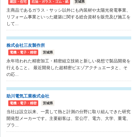
建設・住宅
石油・ガラス・ゴム・紙
茨城県
主商品であるガラス・サッシ以外にも内装材や太陽光発電事業、
リフォーム事業といった建築に関する総合資材を販売及び施工を
して...
株式会社三友製作所
電機・電子・精密
茨城県
永年培われた精密加工・精密組立技術と新しい発想で製品開発を
行えること。 最近開発した超精密ピエゾアクチュエータと、そ
の応...
助川電気工業株式会社
電機・電子・精密
茨城県
当社は設立以来、一貫して熱と計測の分野に取り組んできた研究
開発型メーカーです。主要顧客は、官公庁、電力、大学、重電、
プラ...