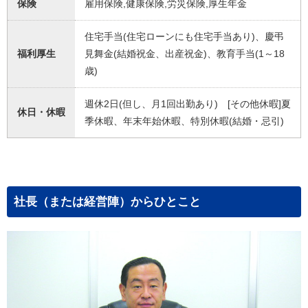
保険
雇用保険,健康保険,労災保険,厚生年金
住宅手当(住宅ローンにも住宅手当あり)、慶弔
福利厚生
見舞金(結婚祝金、出産祝金)、教育手当(1～18
歳)
週休2日(但し、月1回出勤あり) [その他休暇]夏
休日・休暇
季休暇、年末年始休暇、特別休暇(結婚・忌引)
社長（または経営陣）からひとこと