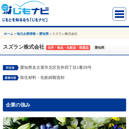
ホーム
>
地元企業情報
>
愛知県
>
スズラン株式会社
スズラン株式会社
化学・食品・化粧品・医薬品
愛知県
愛知県名古屋市北区安井四丁目1番29号
衛生材料・化粧綿製造卸
企業の強み