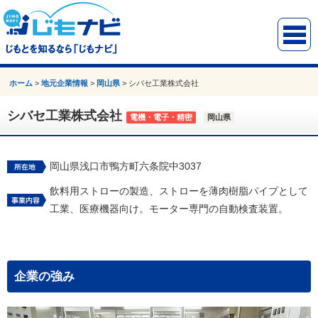
ホーム
>
地元企業情報
>
岡山県
>
シバセ工業株式会社
シバセ工業株式会社
電機・電子・精密
岡山県
岡山県浅口市鴨方町六条院中3037
飲料用ストローの製造、ストローを薄肉樹脂パイプとして
工業、医療機器向け。モーター専門の自動検査装置。
企業の強み