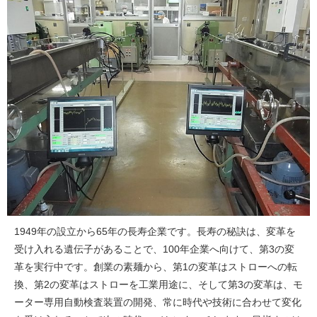
1949年の設立から65年の長寿企業です。長寿の秘訣は、変革を
受け入れる遺伝子があることで、100年企業へ向けて、第3の変
革を実行中です。創業の素麺から、第1の変革はストローへの転
換、第2の変革はストローを工業用途に、そして第3の変革は、モ
ーター専用自動検査装置の開発、常に時代や技術に合わせて変化