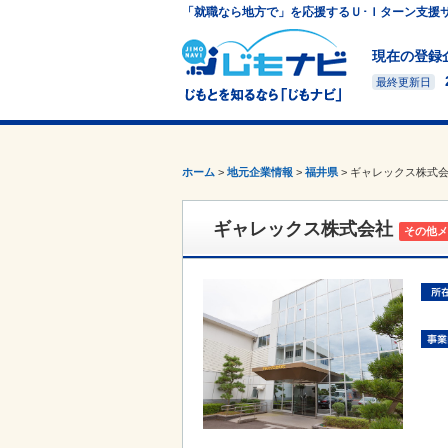
「就職なら地方で」を応援するＵ･Ｉターン支援
現在の登録
最終更新日
ホーム
>
地元企業情報
>
福井県
>
ギャレックス株式
ギャレックス株式会社
その他メ