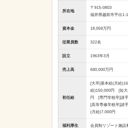
〒915-0803
所在地
福井県越前市平出1-12
資本金
18,058万円
従業員数
322名
設立
1963年3月
売上高
680,000万円
[大卒]基本給(月給)16
給)150,000円 [短
初任給
円 [専門学校卒]諸手当
[高等専修学校卒]諸手当
(月給)7,000円
福利厚生
会員制リゾート施設