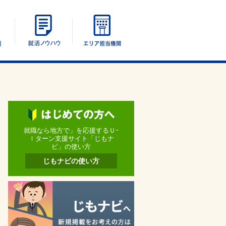
エリア別情報
UIターン就活ノウハウ
エリア担当機関
就職なら地方で」を応援するＵ･
Ｉターン支援サイト「じもナ
ビ」の使い方
じもナビの使い方