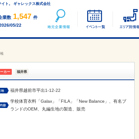
サイト。 ギャレックス株式会社
地元企業情報
イベント一覧
1,547
企業数
件
2026/05/22
会社
ーカー
福井県
福井県越前市平出1-12-22
学校体育衣料「Galax」「FILA」「New Balance」、有名ブ
ランドのOEM、丸編生地の製造、販売