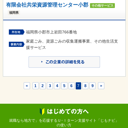
有限会社共栄資源管理センター小郡
その他サービス
福岡県
福岡県小郡市上岩田766番地
家庭ごみ、資源ごみの収集運搬事業、その他生活支
援サービス
«
1
2
3
4
5
6
7
8
9
»
就職なら地方で」を応援するＵ･Ｉターン支援サイト「じもナビ」
の使い方