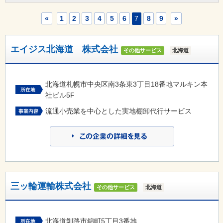
«
1
2
3
4
5
6
7
8
9
»
エイジス北海道 株式会社
その他サービス
北海道
北海道札幌市中央区南3条東3丁目18番地マルキン本
社ビル5F
流通小売業を中心とした実地棚卸代行サービス
三ッ輪運輸株式会社
その他サービス
北海道
北海道釧路市錦町5丁目3番地